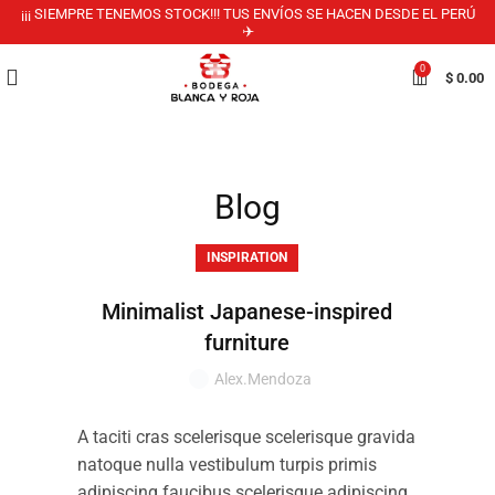
¡¡¡ SIEMPRE TENEMOS STOCK!!! TUS ENVÍOS SE HACEN DESDE EL PERÚ
✈️
0
$
0.00
Blog
INSPIRATION
Minimalist Japanese-inspired
furniture
Alex.mendoza
A taciti cras scelerisque scelerisque gravida
natoque nulla vestibulum turpis primis
adipiscing faucibus scelerisque adipiscing