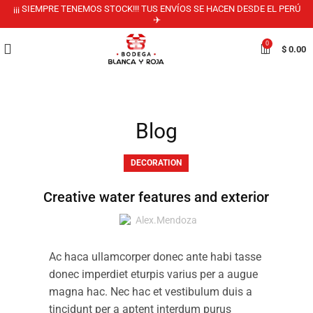
¡¡¡ SIEMPRE TENEMOS STOCK!!! TUS ENVÍOS SE HACEN DESDE EL PERÚ
✈️
0
$
0.00
Blog
DECORATION
Creative water features and exterior
Alex.mendoza
Ac haca ullamcorper donec ante habi tasse
donec imperdiet eturpis varius per a augue
magna hac. Nec hac et vestibulum duis a
tincidunt per a aptent interdum purus