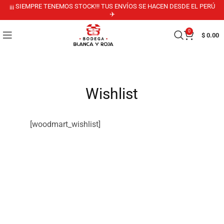
¡¡¡ SIEMPRE TENEMOS STOCK!!! TUS ENVÍOS SE HACEN DESDE EL PERÚ
✈️
0
$
0.00
Wishlist
[woodmart_wishlist]