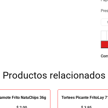
Pre
Com
Productos relacionados
amote Frito NatuChips 36g
Tortees Picante FritoLay 7
$
2.00
$
3.95