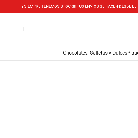
¡¡¡ SIEMPRE TENEMOS STOCK!!! TUS ENVÍOS SE HACEN DESDE EL 
Chocolates, Galletas y Dulces
Piqu