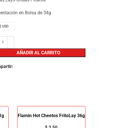
sentación en Bolsa de 34g
$ USD
AÑADIR AL CARRITO
partir:
1g
Flamin Hot Cheetos FritoLay 36g
$
2.50