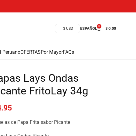
0
ESPAÑOL
$
0.00
$ USD
l Peruano
OFERTAS
Por Mayor
FAQs
apas Lays Ondas
icante FritoLay 34g
.95
elas de Papa Frita sabor Picante
as Lays Ondas Picante