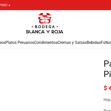
PERÚ ✈️
eos
Platos Peruanos
Condimentos
Cremas y Salsas
Bebidas
Fútbo
P
P
$
4
Hoju
Pap