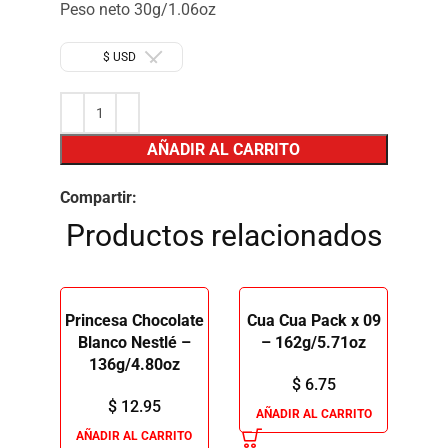
Peso neto 30g/1.06oz
$ USD
AÑADIR AL CARRITO
Compartir:
Productos relacionados
Princesa Chocolate
Cua Cua Pack x 09
Blanco Nestlé –
– 162g/5.71oz
136g/4.80oz
$
6.75
$
12.95
AÑADIR AL CARRITO
AÑADIR AL CARRITO