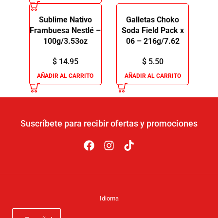
Sublime Nativo
Galletas Choko
Frambuesa Nestlé –
Soda Field Pack x
100g/3.53oz
06 – 216g/7.62
$
14.95
$
5.50
AÑADIR AL CARRITO
AÑADIR AL CARRITO
Suscríbete para recibir ofertas y promociones
Idioma