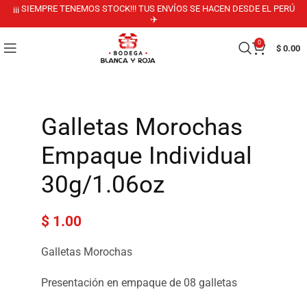
¡¡¡ SIEMPRE TENEMOS STOCK!!! TUS ENVÍOS SE HACEN DESDE EL PERÚ
✈️
0
$
0.00
Galletas Morochas
Empaque Individual
30g/1.06oz
$
1.00
Galletas Morochas
Presentación en empaque de 08 galletas