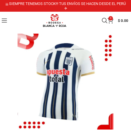
¡¡¡ SIEMPRE TENEMOS STOCK!!! TUS ENVÍOS SE HACEN DESDE EL PERÚ
✈️
0
$
0.00